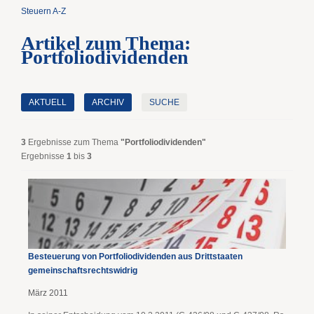
Steuern A-Z
Artikel zum Thema:
Portfoliodividenden
AKTUELL
ARCHIV
SUCHE
3
Ergebnisse zum Thema
"Portfoliodividenden"
Ergebnisse
1
bis
3
Besteuerung von Portfoliodividenden aus Drittstaaten
gemeinschaftsrechtswidrig
März 2011