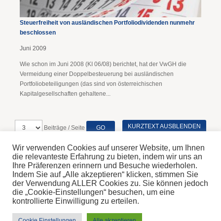
Steuerfreiheit von ausländischen Portfoliodividenden nunmehr
beschlossen
Juni 2009
Wie schon im Juni 2008 (KI 06/08) berichtet, hat der VwGH die
Vermeidung einer Doppelbesteuerung bei ausländischen
Portfoliobeteiligungen (das sind von österreichischen
Kapitalgesellschaften gehaltene...
KURZTEXT AUSBLENDEN
Beiträge / Seite
Wir verwenden Cookies auf unserer Website, um Ihnen
die relevanteste Erfahrung zu bieten, indem wir uns an
Ihre Präferenzen erinnern und Besuche wiederholen.
Indem Sie auf „Alle akzeptieren“ klicken, stimmen Sie
Home
der Verwendung ALLER Cookies zu. Sie können jedoch
Disclaimer
die „Cookie-Einstellungen“ besuchen, um eine
Impressum & Datenschutz
kontrollierte Einwilligung zu erteilen.
© 2026 Steinbichler Steuerberatung GmbH
Donnerstag, 6. Aug 2026
Cookie Einstellungen
Alle akzeptieren