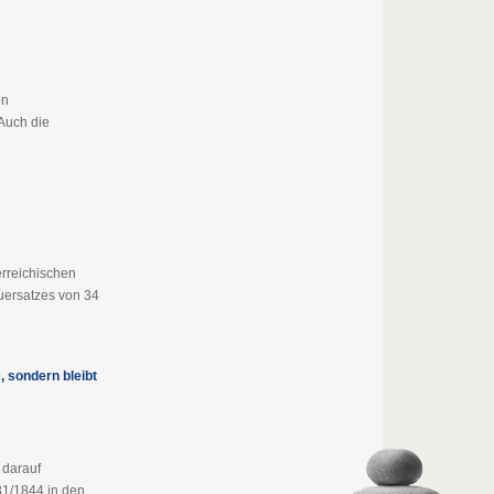
en
 Auch die
terreichischen
euersatzes von 34
, sondern bleibt
 darauf
81/1844 in den