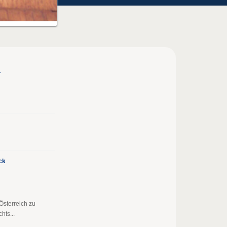
h
ck
Österreich zu
ts...