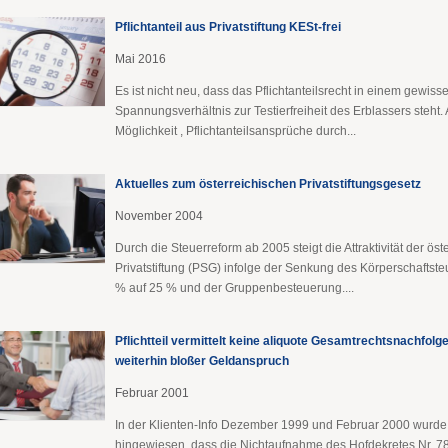
Pflichtanteil aus Privatstiftung KESt-frei
Mai 2016
Es ist nicht neu, dass das Pflichtanteilsrecht in einem gewiss
Spannungsverhältnis zur Testierfreiheit des Erblassers steht.
Möglichkeit , Pflichtanteilsansprüche durch...
Aktuelles zum österreichischen Privatstiftungsgesetz
November 2004
Durch die Steuerreform ab 2005 steigt die Attraktivität der ös
Privatstiftung (PSG) infolge der Senkung des Körperschaftst
% auf 25 % und der Gruppenbesteuerung....
Pflichtteil vermittelt keine aliquote Gesamtrechtsnachfolge
weiterhin bloßer Geldanspruch
Februar 2001
In der Klienten-Info Dezember 1999 und Februar 2000 wurde
hingewiesen, dass die Nichtaufnahme des Hofdekretes Nr. 7