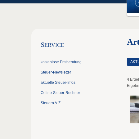
Art
S
ERVICE
AKT
kostenlose Erstberatung
Steuer-Newsletter
4
Erge
aktuelle Steuer-Infos
Ergebn
Online-Steuer-Rechner
Steuern A-Z