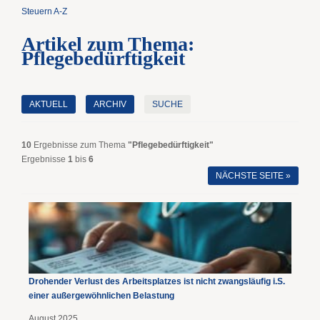
Steuern A-Z
Artikel zum Thema:
Pflegebedürftigkeit
AKTUELL
ARCHIV
SUCHE
10
Ergebnisse zum Thema
"Pflegebedürftigkeit"
Ergebnisse
1
bis
6
NÄCHSTE SEITE »
Drohender Verlust des Arbeitsplatzes ist nicht zwangsläufig i.S.
einer außergewöhnlichen Belastung
August 2025