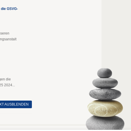
 die GSVG-
sseren
ngsanstalt
gen die
25 2024...
XT AUSBLENDEN