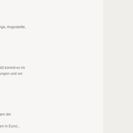
ige, Angestellte,
ld) kommt es im
ungen und vor
gen die
n in Euro)...