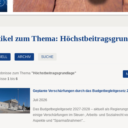
tikel zum Thema: Höchstbeitragsgrun
UELL
ARCHIV
SUCHE
ebnisse zum Thema
"Höchstbeitragsgrundlage"
N
isse
1
bis
6
Geplante Verschärfungen durch das Budgetbegleitgesetz 
Juli 2026
Das Budgetbegleitgesetz 2027-2028 – aktuell als Regierungs
einige Verschärfungen im Steuer-, Arbeits- und Sozialrecht v
Aspekte und "Sparmaßnahmen"...