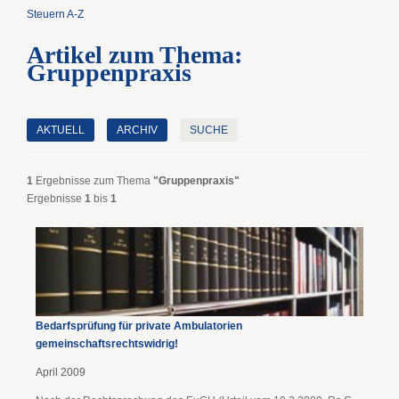
Steuern A-Z
Artikel zum Thema:
Gruppenpraxis
AKTUELL
ARCHIV
SUCHE
1
Ergebnisse zum Thema
"Gruppenpraxis"
Ergebnisse
1
bis
1
Bedarfsprüfung für private Ambulatorien
gemeinschaftsrechtswidrig!
April 2009