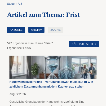
Steuern A-Z
Artikel zum Thema: Frist
AKTUELL
ARCHIV
SUCHE
597
Ergebnisse zum Thema
"Frist"
NÄCHSTE SEITE »
Ergebnisse
1
bis
6
Hauptwohnsitz​­befreiung – Verfügungsgewalt muss laut BFG in
zeitlichem Zusammenhang mit dem Kaufvertrag stehen
August 2026
Gesetzliche Grundlagen der Hauptwohnsitzbefreiung Eine