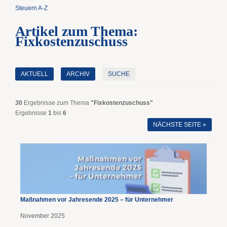
Steuern A-Z
Artikel zum Thema:
Fixkostenzuschuss
AKTUELL
ARCHIV
SUCHE
30
Ergebnisse zum Thema
"Fixkostenzuschuss"
Ergebnisse
1
bis
6
NÄCHSTE SEITE »
Maßnahmen vor Jahresende 2025 – für Unternehmer
November 2025