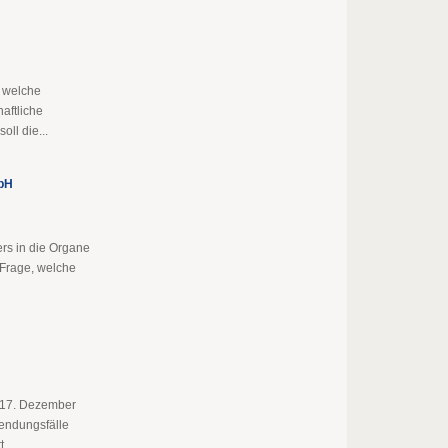
, welche
aftliche
oll die...
mbH
rs in die Organe
e Frage, welche
 17. Dezember
wendungsfälle
...