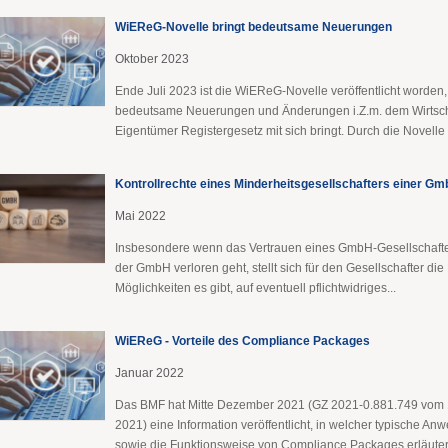
WiEReG-Novelle bringt bedeutsame Neuerungen
Oktober 2023
Ende Juli 2023 ist die WiEReG-Novelle veröffentlicht worden
bedeutsame Neuerungen und Änderungen i.Z.m. dem Wirtsch
Eigentümer Registergesetz mit sich bringt. Durch die Novelle s
Kontrollrechte eines Minderheitsgesellschafters einer G
Mai 2022
Insbesondere wenn das Vertrauen eines GmbH-Gesellschafte
der GmbH verloren geht, stellt sich für den Gesellschafter di
Möglichkeiten es gibt, auf eventuell pflichtwidriges...
WiEReG - Vorteile des Compliance Packages
Januar 2022
Das BMF hat Mitte Dezember 2021 (GZ 2021-0.881.749 vom
2021) eine Information veröffentlicht, in welcher typische An
sowie die Funktionsweise von Compliance Packages erläutert