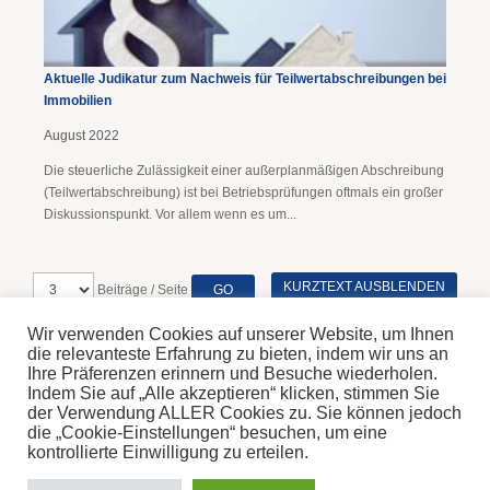
Aktuelle Judikatur zum Nachweis für Teilwertabschreibungen bei
Immobilien
August 2022
Die steuerliche Zulässigkeit einer außerplanmäßigen Abschreibung
(Teilwertabschreibung) ist bei Betriebsprüfungen oftmals ein großer
Diskussionspunkt. Vor allem wenn es um...
KURZTEXT AUSBLENDEN
Beiträge / Seite
Wir verwenden Cookies auf unserer Website, um Ihnen
die relevanteste Erfahrung zu bieten, indem wir uns an
Ihre Präferenzen erinnern und Besuche wiederholen.
Indem Sie auf „Alle akzeptieren“ klicken, stimmen Sie
Home
der Verwendung ALLER Cookies zu. Sie können jedoch
Disclaimer
die „Cookie-Einstellungen“ besuchen, um eine
Impressum & Datenschutz
kontrollierte Einwilligung zu erteilen.
© 2026 Steinbichler Steuerberatung GmbH
Montag, 10. Aug 2026