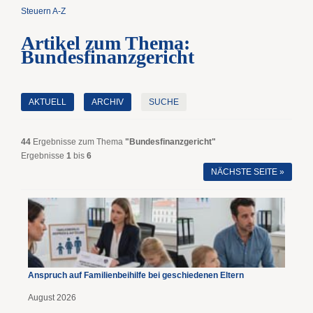
Steuern A-Z
Artikel zum Thema:
Bundesfinanzgericht
AKTUELL
ARCHIV
SUCHE
44
Ergebnisse zum Thema
"Bundesfinanzgericht"
Ergebnisse
1
bis
6
NÄCHSTE SEITE »
Anspruch auf Familienbeihilfe bei geschiedenen Eltern
August 2026