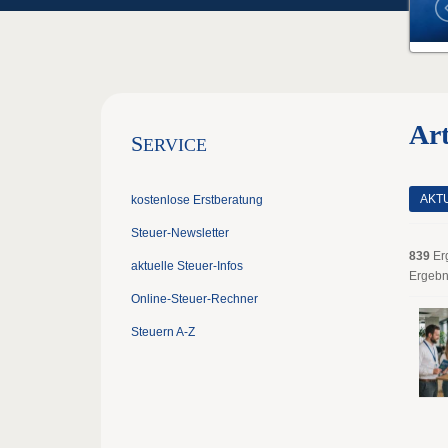
Art
S
ERVICE
AKT
kostenlose Erstberatung
Steuer-Newsletter
839
Er
aktuelle Steuer-Infos
Ergebn
Online-Steuer-Rechner
Steuern A-Z