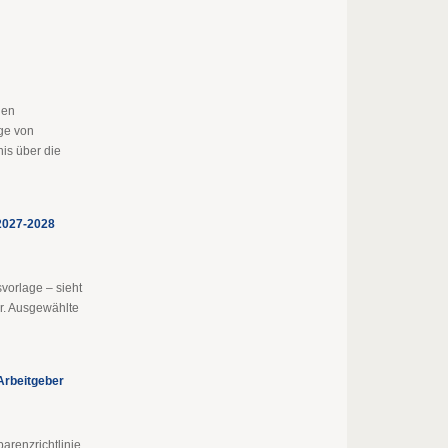
len
ge von
is über die
2027-2028
vorlage – sieht
or. Ausgewählte
 Arbeitgeber
arenzrichtlinie