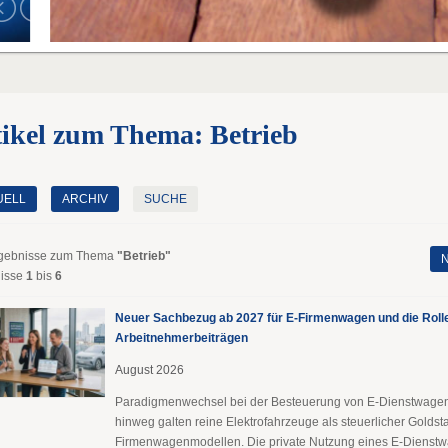
ikel zum Thema: Betrieb
UELL
ARCHIV
SUCHE
gebnisse zum Thema
"Betrieb"
N
isse
1
bis
6
Neuer Sachbezug ab 2027 für E-Firmenwagen und die Roll
Arbeitnehmer​­beiträgen
August 2026
Paradigmenwechsel bei der Besteuerung von E-Dienstwage
hinweg galten reine Elektrofahrzeuge als steuerlicher Goldst
Firmenwagenmodellen. Die private Nutzung eines E-Dienstwa