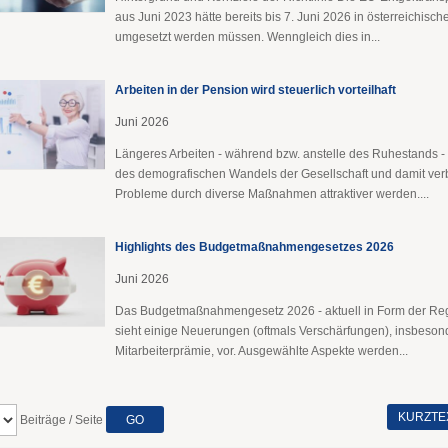
aus Juni 2023 hätte bereits bis 7. Juni 2026 in österreichisch
umgesetzt werden müssen. Wenngleich dies in...
Arbeiten in der Pension wird steuerlich vorteilhaft
Juni 2026
Längeres Arbeiten - während bzw. anstelle des Ruhestands - 
des demografischen Wandels der Gesellschaft und damit ve
Probleme durch diverse Maßnahmen attraktiver werden....
Highlights des Budgetmaßnahmen​­gesetzes 2026
Juni 2026
Das Budgetmaßnahmengesetz 2026 - aktuell in Form der Reg
sieht einige Neuerungen (oftmals Verschärfungen), insbeson
Mitarbeiterprämie, vor. Ausgewählte Aspekte werden...
KURZTE
Beiträge / Seite