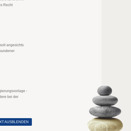
es Recht
soll angesichts
rbundener
ierungsvorlage -
dere bei der
XT AUSBLENDEN