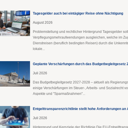
Tagesgelder auch bei eintägiger Reise ohne Nächtigung
August 2026
Problemstellung und rechtlicher Hintergrund Tagesgelder sol
Verpflegungsmehraufwendungen ausgleichen, welche im Zu
Dienstreisen (beruflich bedingten Reisen) durch die Unkenntn
lokale...
Geplante Verschärfungen durch das Budgetbegleitgesetz 
Juli 2026
Das Budgetbegleitgesetz 2027-2028 – aktuell als Regierungs
einige Verschärfungen im Steuer-, Arbeits- und Sozialrecht v
Aspekte und "Sparmaßnahmen"...
Entgelttransparenz​­richtlinie stellt hohe Anforderungen an
Juli 2026
Hintergrund und Kernziele der Richtlinie Die EU-Entgelttransp