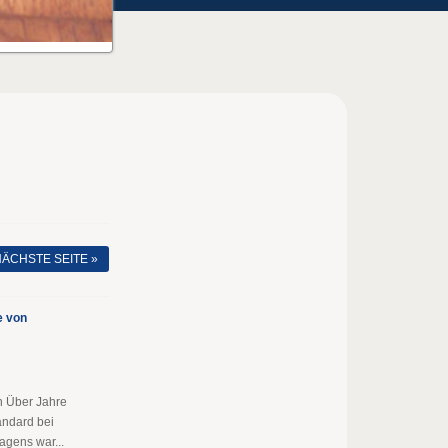
ÄCHSTE SEITE »
e von
n Über Jahre
andard bei
gens war...