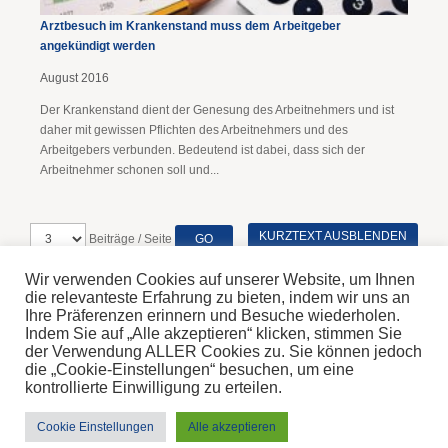
Arztbesuch im Krankenstand muss dem Arbeitgeber
angekündigt werden
August 2016
Der Krankenstand dient der Genesung des Arbeitnehmers und ist
daher mit gewissen Pflichten des Arbeitnehmers und des
Arbeitgebers verbunden. Bedeutend ist dabei, dass sich der
Arbeitnehmer schonen soll und...
KURZTEXT AUSBLENDEN
Beiträge / Seite
Wir verwenden Cookies auf unserer Website, um Ihnen
die relevanteste Erfahrung zu bieten, indem wir uns an
Ihre Präferenzen erinnern und Besuche wiederholen.
Indem Sie auf „Alle akzeptieren“ klicken, stimmen Sie
Home
der Verwendung ALLER Cookies zu. Sie können jedoch
Disclaimer
die „Cookie-Einstellungen“ besuchen, um eine
Impressum & Datenschutz
kontrollierte Einwilligung zu erteilen.
© 2026 Steinbichler Steuerberatung GmbH
Samstag, 8. Aug 2026
Cookie Einstellungen
Alle akzeptieren