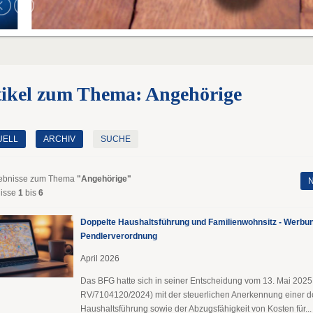
tikel zum Thema: Angehörige
UELL
ARCHIV
SUCHE
ebnisse zum Thema
"Angehörige"
N
isse
1
bis
6
Doppelte Haushaltsführung und Familienwohnsitz - Werbu
Pendlerverordnung
April 2026
Das BFG hatte sich in seiner Entscheidung vom 13. Mai 2025
RV/7104120/2024) mit der steuerlichen Anerkennung einer d
Haushaltsführung sowie der Abzugsfähigkeit von Kosten für...