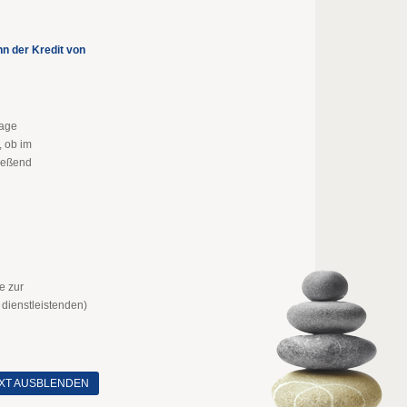
n der Kredit von
rage
 ob im
ießend
e zur
 dienstleistenden)
XT AUSBLENDEN