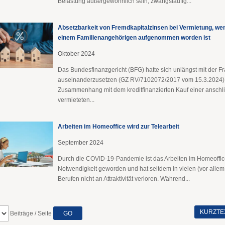
Belastung außergewöhnlich sein, zwangsläufig...
Absetzbarkeit von Fremdkapitalzinsen bei Vermietung, wen
einem Familienangehörigen aufgenommen worden ist
Oktober 2024
Das Bundesfinanzgericht (BFG) hatte sich unlängst mit der F
auseinanderzusetzen (GZ RV/7102072/2017 vom 15.3.2024),
Zusammenhang mit dem kreditfinanzierten Kauf einer anschl
vermieteten...
Arbeiten im Homeoffice wird zur Telearbeit
September 2024
Durch die COVID-19-Pandemie ist das Arbeiten im Homeoffic
Notwendigkeit geworden und hat seitdem in vielen (vor allem
Berufen nicht an Attraktivität verloren. Während...
KURZTE
Beiträge / Seite