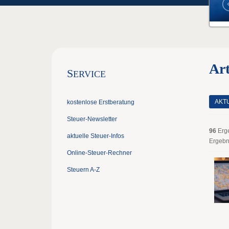
Ar
S
ERVICE
AKT
kostenlose Erstberatung
Steuer-Newsletter
96
Erg
aktuelle Steuer-Infos
Ergebn
Online-Steuer-Rechner
Steuern A-Z