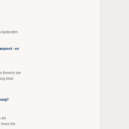
bungskosten.
epasst - es
im Bereich der
ung einer
stung?
 als
 muss die