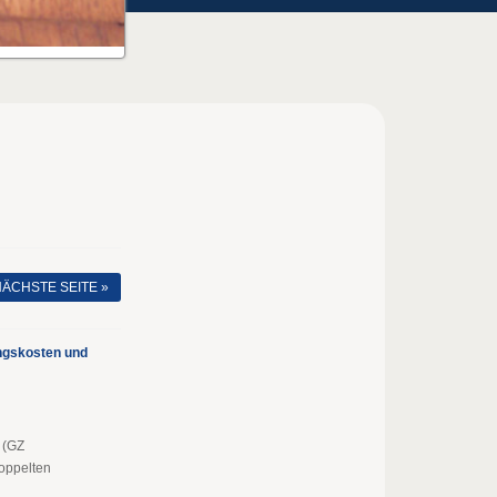
ÄCHSTE SEITE »
ngskosten und
 (GZ
oppelten