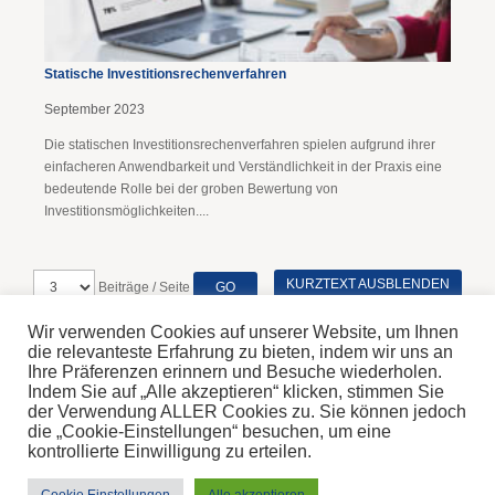
Statische Investitionsrechenverfahren
September 2023
Die statischen Investitionsrechenverfahren spielen aufgrund ihrer
einfacheren Anwendbarkeit und Verständlichkeit in der Praxis eine
bedeutende Rolle bei der groben Bewertung von
Investitionsmöglichkeiten....
KURZTEXT AUSBLENDEN
Beiträge / Seite
Wir verwenden Cookies auf unserer Website, um Ihnen
die relevanteste Erfahrung zu bieten, indem wir uns an
Ihre Präferenzen erinnern und Besuche wiederholen.
Indem Sie auf „Alle akzeptieren“ klicken, stimmen Sie
Home
der Verwendung ALLER Cookies zu. Sie können jedoch
Disclaimer
die „Cookie-Einstellungen“ besuchen, um eine
Impressum & Datenschutz
kontrollierte Einwilligung zu erteilen.
© 2026 Steinbichler Steuerberatung GmbH
Donnerstag, 6. Aug 2026